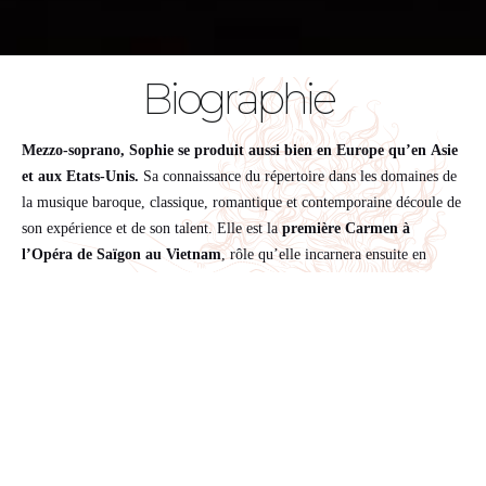
B
i
o
g
r
a
p
h
i
e
Mezzo-soprano, Sophie se produit aussi bien en Europe qu’en Asie
et aux Etats-Unis.
Sa connaissance du répertoire dans les domaines de
la musique baroque, classique, romantique et contemporaine découle de
son expérience et de son talent. Elle est la
première Carmen à
l’Opéra de Saïgon au Vietnam
, rôle qu’elle incarnera ensuite en
tournée sur diverses scènes nationales françaises, puis
Frédégonde de
Saint-Saëns
dans cette même maison, Jacqueline dans Le Médecin
malgré lui de Gounod à l’
Opéra de Saint-Etienne
, Nancy Tang dans
Nixon in China d’Adams au Théâtre du Châtelet.
Elle créera le rôle
de Galathée dans Pastorale de Pesson au
Théâtre du Châtelet
,
interprétera Candelas dans El Amor Brujo de Falla, Ulrica dans
Le Bal
Masqué de Verdi
au
Théâtre Mancinelli en Italie
, La Grande
Duchesse de Gérolstein d’Offenbach, La Périchole, etc…